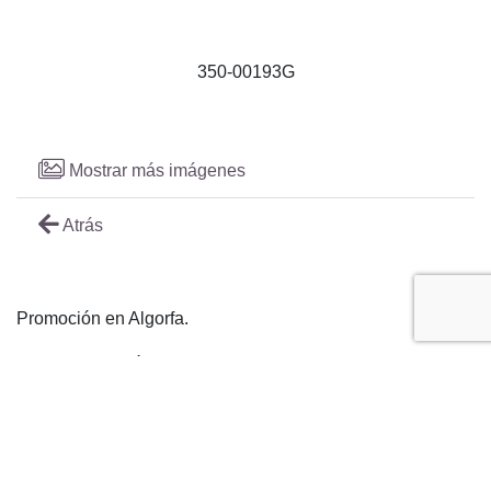
350-00193G
Mostrar más imágenes
Atrás
Promoción en Algorfa.
Esta promoción tiene las siguientes instalaciones:
Urbanización cerrada, Piscina al aire libre and Jardines
privados.