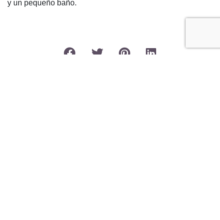
y un pequeño baño.
CARACTERÍSTICAS ADICIONALES
Terraza privada
Cocina equipada
Salón
Tiendas cerca