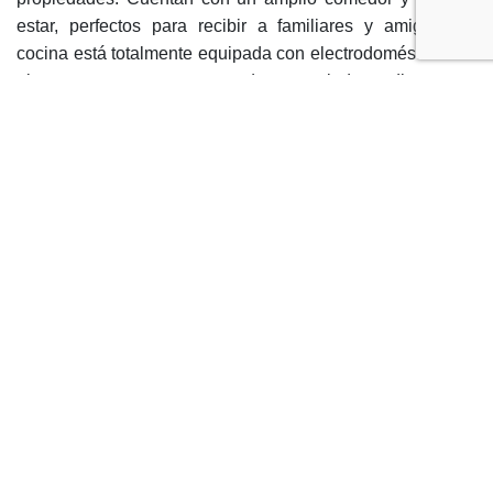
estar, perfectos para recibir a familiares y amigos. La
cocina está totalmente equipada con electrodomésticos de
alta gama y cuentan con una despensa independiente.
También hay un gimnasio y una sauna privada, ideales
para relajarse y mantenerse en forma. El complejo
residencial en el que se encuentran las villas es privado y
seguro, con acceso restringido y conserjería las 24 horas
del día.