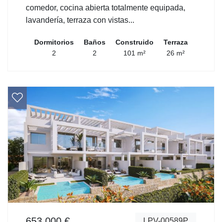
comedor, cocina abierta totalmente equipada,
lavandería, terraza con vistas...
Dormitorios
Baños
Construido
Terraza
2
2
101 m²
26 m²
653.000 €
LPV-00589P