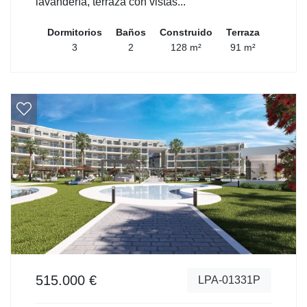
lavandería, terraza con vistas...
Dormitorios
Baños
Construido
Terraza
3
2
128 m²
91 m²
515.000 €
LPA-01331P