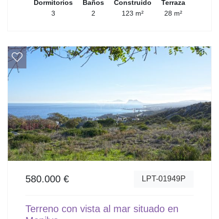
Dormitorios
Baños
Construido
Terraza
3
2
123 m²
28 m²
580.000 €
LPT-01949P
Terreno con vista al mar situado en