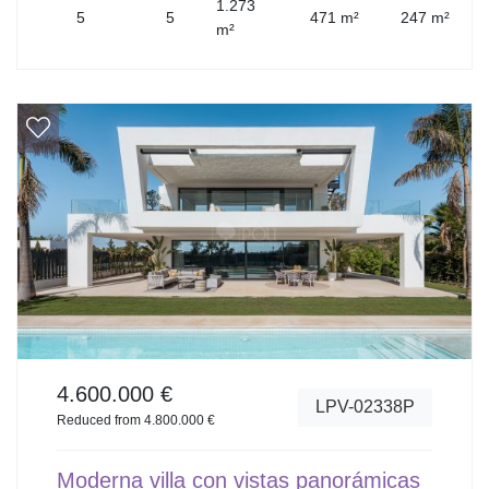
1.273
5
5
471 m²
247 m²
m²
4.600.000 €
LPV-02338P
Reduced from 4.800.000 €
Moderna villa con vistas panorámicas