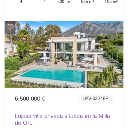
4
4
500 m²
555 m²
105 m²
6.500.000 €
LPV-02248P
Lujosa villa privada situada en la Milla
de Oro