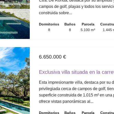
Ctra. De Ronda, destaca por su amplitud y
campos de golf, playas y todos los servic
construida sobre...
Dormitorios
Baños
Parcela
Constr
8
8
5.100 m²
1.445 
6.650.000 €
Exclusiva villa situada en la car
Esta impresionante villa, destaca por su 
privilegiada cerca de campos de golf, tie
superficie construida de 1.015 m² en una
ofrece vistas panorámicas al...
Dormitorios
Baños
Parcela
Constr