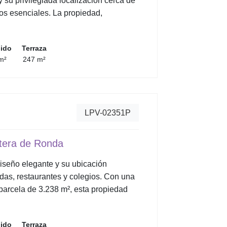
 su privilegiada localización cerca de
ios esenciales. La propiedad,
uido
Terraza
m²
247 m²
LPV-02351P
retera de Ronda
diseño elegante y su ubicación
ndas, restaurantes y colegios. Con una
 parcela de 3.238 m², esta propiedad
uido
Terraza