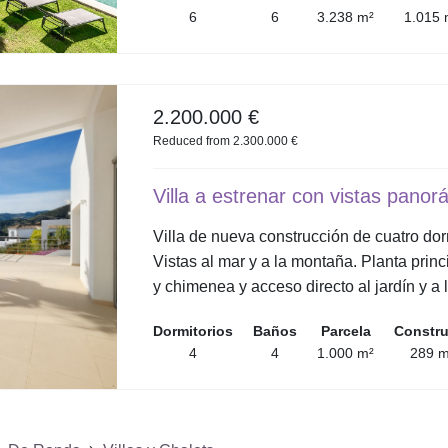
6
6
3.238 m²
1.015 
2.200.000 €
Reduced from 2.300.000 €
Villa a estrenar con vistas panor
Villa de nueva construcción de cuatro dorm
Vistas al mar y a la montaña. Planta prin
y chimenea y acceso directo al jardín y a 
Dormitorios
Baños
Parcela
Constr
4
4
1.000 m²
289 m