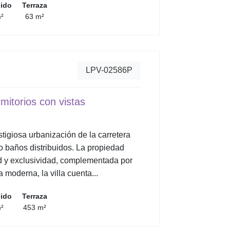
uido
Terraza
²
63 m²
LPV-02586P
mitorios con vistas
tigiosa urbanización de la carretera
o baños distribuidos. La propiedad
d y exclusividad, complementada por
 moderna, la villa cuenta...
uido
Terraza
²
453 m²