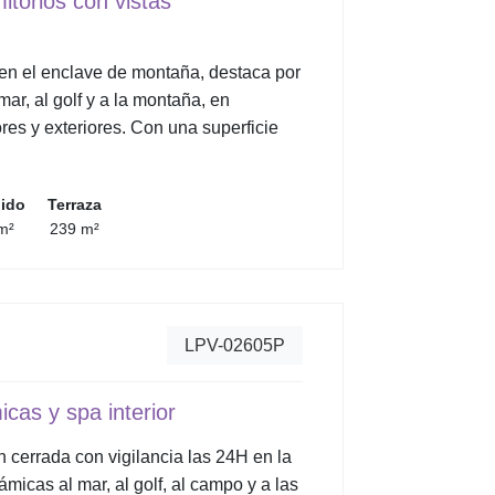
itorios con vistas
 en el enclave de montaña, destaca por
ar, al golf y a la montaña, en
res y exteriores. Con una superficie
uido
Terraza
m²
239 m²
LPV-02605P
cas y spa interior
 cerrada con vigilancia las 24H en la
micas al mar, al golf, al campo y a las