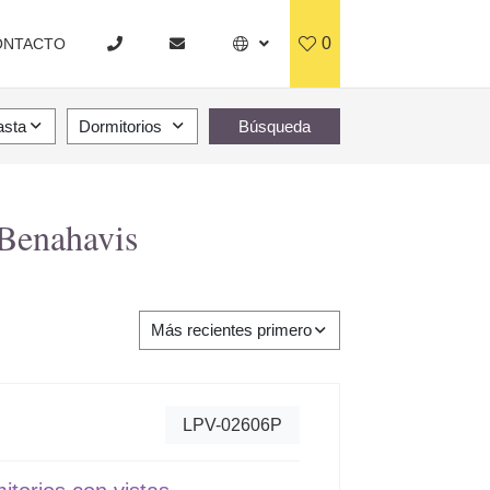
0
ONTACTO
asta
Dormitorios
Búsqueda
 Benahavis
Más recientes primero
LPV-02606P