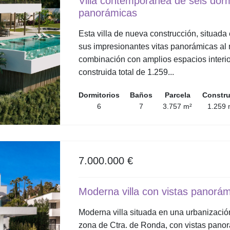
Villa contemporánea de seis dorm
panorámicas
Esta villa de nueva construcción, situada
sus impresionantes vitas panorámicas al m
combinación con amplios espacios interio
construida total de 1.259...
Dormitorios
Baños
Parcela
Constr
6
7
3.757 m²
1.259 
7.000.000 €
Moderna villa con vistas panorámi
Moderna villa situada en una urbanización
zona de Ctra. de Ronda, con vistas panorá