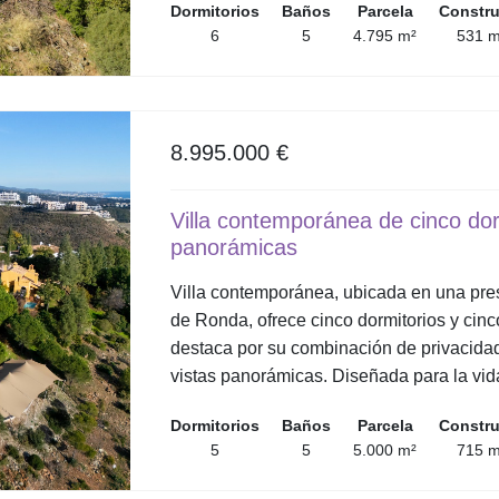
Dormitorios
Baños
Parcela
Constr
6
5
4.795 m²
531 m
8.995.000 €
Villa contemporánea de cinco dor
panorámicas
Villa contemporánea, ubicada en una pres
de Ronda, ofrece cinco dormitorios y cinc
destaca por su combinación de privacida
vistas panorámicas. Diseñada para la vida
Dormitorios
Baños
Parcela
Constr
5
5
5.000 m²
715 m