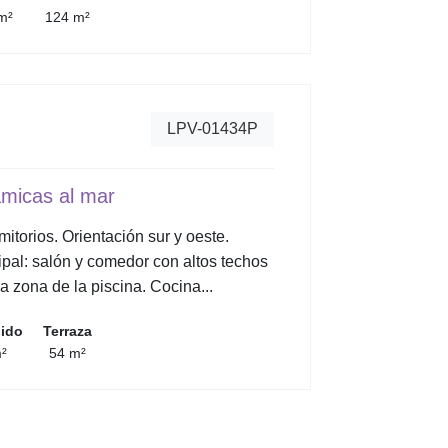
m²
124 m²
LPV-01434P
ámicas al mar
itorios. Orientación sur y oeste.
cipal: salón y comedor con altos techos
la zona de la piscina. Cocina...
uido
Terraza
²
54 m²